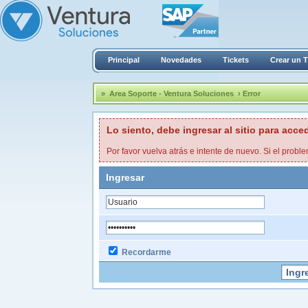
Principal
Novedades
Tickets
Crear un T
»
Area Soporte - Ventura Soluciones
› Error
Lo siento, debe ingresar al sitio para acce
Por favor vuelva atrás e intente de nuevo. Si el proble
Ingresar
Recordarme